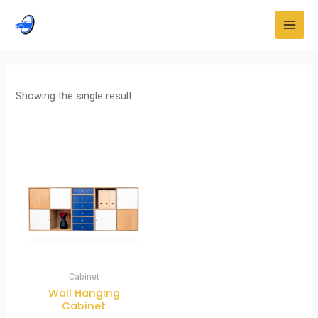
Skip
MAI
to
MEN
content
Showing the single result
Cabinet
Wall Hanging
Cabinet